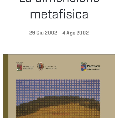
LA
metafisica
FONDAZIONE
-
29 Giu 2002
4 Ago 2002
VISITA
PRESS
SHOP
ENGLISH