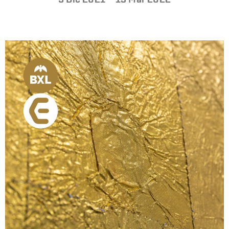
LA
FONDAZIONE
VISITA
PRESS
SHOP
ENGLISH