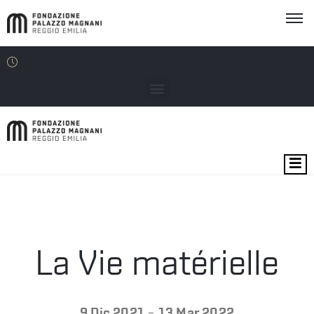
MOSTRE
EVENTI
SEDI
La Vie matérielle
EDU
-
9 Dic 2021
13 Mar 2022